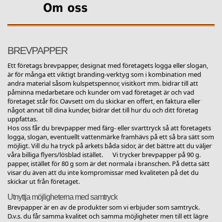
Om oss
BREVPAPPER
Ett företags brevpapper, designat med företagets logga eller slogan,
är för många ett viktigt branding-verktyg som i kombination med
andra material såsom kulspetspennor, visitkort mm. bidrar till att
påminna medarbetare och kunder om vad företaget är och vad
företaget står för. Oavsett om du skickar en offert, en faktura eller
något annat till dina kunder, bidrar det till hur du och ditt företag
uppfattas.
Hos oss får du brevpapper med färg- eller svarttryck så att företagets
logga, slogan, eventuellt vattenmärke framhävs på ett så bra sätt som
möjligt. Vill du ha tryck på arkets båda sidor, är det bättre att du väljer
våra billiga
flyers/lösblad
istället. Vi trycker brevpapper på 90 g.
papper, istället för 80 g som är det normala i branschen. På detta sätt
visar du även att du inte kompromissar med kvaliteten på det du
skickar ut från företaget.
Utnyttja möjligheterna med samtryck
Brevpapper är en av de produkter som vi erbjuder som samtryck.
D.v.s. du får samma kvalitet och samma möjligheter men till ett lägre