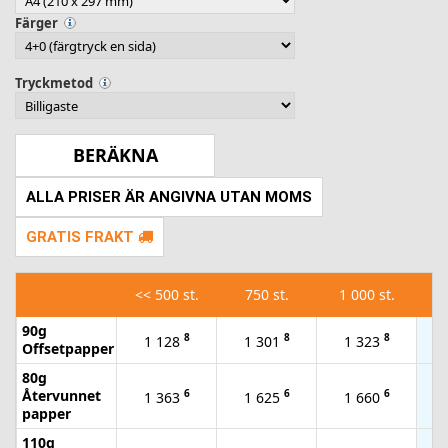
Färger
Tryckmetod
ALLA PRISER ÄR ANGIVNA UTAN MOMS
GRATIS FRAKT
<<
500 st.
750 st.
1 000 st.
2
90g
8
8
8
1 128
1 301
1 323
Offsetpapper
80g
Återvunnet
6
6
6
1 363
1 625
1 660
papper
110g