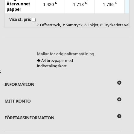
Återvunnet
6
6
6
1 420
1 718
1 736
papper
Visa st. pris
2: Offsettryck, 3: Samtryck, 6: Inkjet, 8: Tryckeriets val
Mallar för originalframställning
A4 brevpapir med
indbetalingskort
;
INFORMATION
MITT KONTO
FÖRETAGSINFORMATION