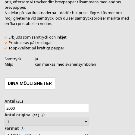
pris, eftersom vi trycker ditt brevpapper tillsammans med andras
brevpapper.
Ni delar på startkostnaderna – därför blir priset lägre. Läs mer om
möjligheterna vid
samtryck
och du ser samtrycksproiser märkta med
en 3:a i pristabellen nedan.
Erbjuds som samtryck och inkjet
Produceras på tre dagar
Toppkvalitet på kraftigt papper
Samtryck
Ja
Miljö
kan märkas med svanensymbolen
DINA MÖJLIGHETER
Antal
(st.)
Antal original
(st.)
Format